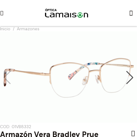
Inicio
/
Armazones
COD: 01VB8332
Armazón Vera Bradley Prue