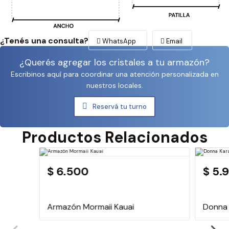
¿Tenés una consulta?
WhatsApp
Email
¿Querés agregar los cristales a tu armazón?
Escribinos aquí para coordinar una atención personalizada en
nuestros locales.
Reservá tu turno
Productos Relacionados
$ 6.500
$ 5.
Armazón Mormaii Kauai
Donna 