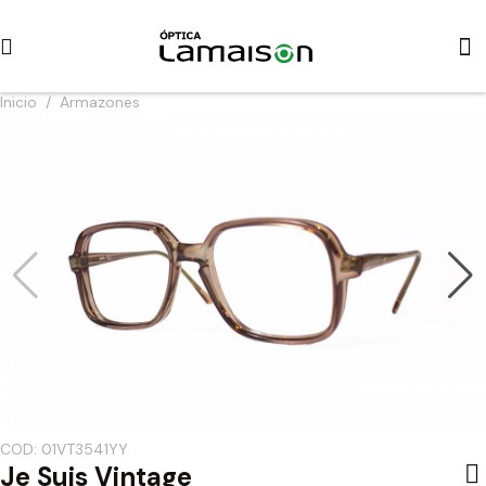
Inicio
/
Armazones
COD: 01VT3541YY
Je Suis Vintage