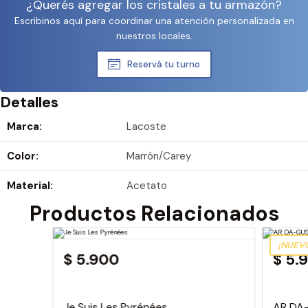
¿Querés agregar los cristales a tu armazón?
Escribinos aquí para coordinar una atención personalizada en
nuestros locales.
Reservá tu turno
Detalles
Marca:
Lacoste
Color:
Marrón/Carey
Material:
Acetato
Productos Relacionados
¡NUEV
$ 5.900
$ 5.
Je Suis Les Pyrénées
AR DA