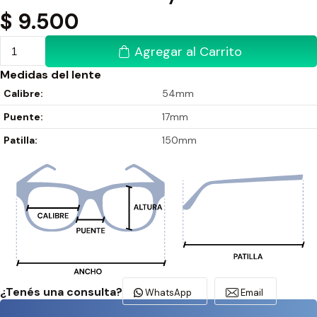
$
9.500
Agregar al Carrito
Medidas del lente
Calibre:
54mm
Puente:
17mm
Patilla:
150mm
¿Tenés una consulta?
WhatsApp
Email