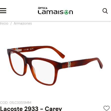
Inicio
/
Armazones
COD: 01LC3355MM
Lacoste 2933 - Carey