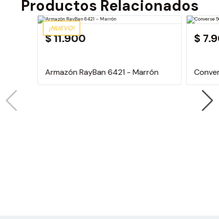
Productos Relacionados
¡NUEVO!
$ 11.900
$ 7.
Armazón RayBan 6421 - Marrón
Conver