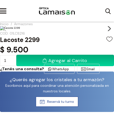
Inicio
/
Armazones
COD: 01LC8216
Lacoste 2299
$
9.500
Agregar al Carrito
¿Tenés una consulta?
WhatsApp
Email
¿Querés agregar los cristales a tu armazón?
Escribinos aquí para coordinar una atención personalizada en
nuestros locales.
Reservá tu turno