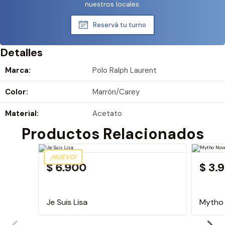
nuestros locales.
Reservá tu turno
Detalles
Marca:
Polo Ralph Laurent
Color:
Marrón/Carey
Material:
Acetato
Productos Relacionados
¡NUEVO!
$ 6.900
$ 3.
Je Suis Lisa
Mytho 