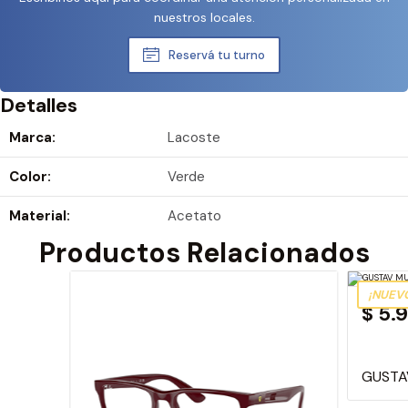
nuestros locales.
Reservá tu turno
Detalles
Marca:
Lacoste
Color:
Verde
Material:
Acetato
Productos Relacionados
¡NUEV
$ 5.
GUSTA