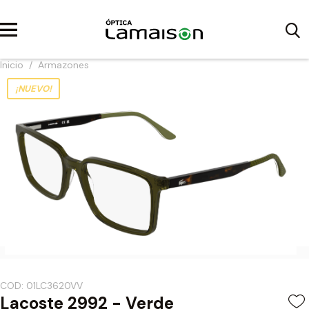
Inicio
/
Armazones
¡NUEVO!
COD: 01LC3620VV
Lacoste 2992 - Verde