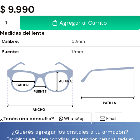
$
9.990
Agregar al Carrito
Medidas del lente
Calibre:
53mm
Puente:
17mm
¿Tenés una consulta?
WhatsApp
Email
¿Querés agregar los cristales a tu armazón?
Escribinos aquí para coordinar una atención personalizada en