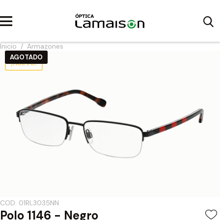
Inicio
/
Armazones
AGOTADO
¡NUEVO!
COD: 01RL3035NN
Polo 1146 - Negro