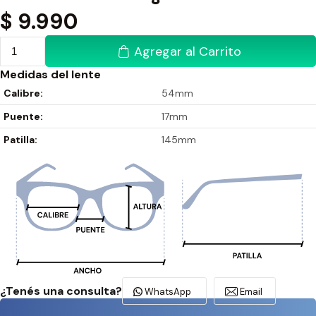
$
9.990
Agregar al Carrito
Medidas del lente
Calibre:
54mm
Puente:
17mm
Patilla:
145mm
¿Tenés una consulta?
WhatsApp
Email