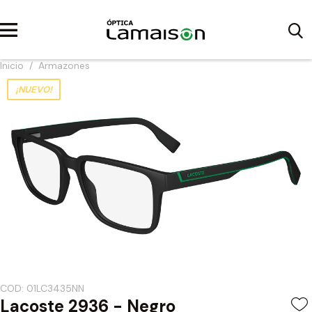
Inicio
/
Armazones
¡NUEVO!
COD: 01LC3435NN
Lacoste 2936 - Negro