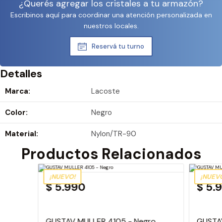
¿Querés agregar los cristales a tu armazón?
Escribinos aquí para coordinar una atención personalizada en
nuestros locales.
Reservá tu turno
Detalles
Marca:
Lacoste
Color:
Negro
Material:
Nylon/TR-90
Productos Relacionados
¡NUEVO!
¡NUEV
$ 5.990
$ 5.
GUSTAV MULLER 4105 - Negro
GUSTA