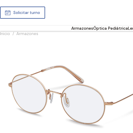
Solicitar turno
Armazones
Óptica Pediátrica
Le
Inicio
/
Armazones