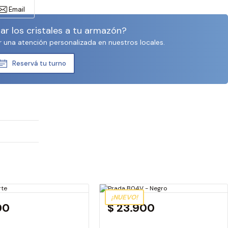
Email
r los cristales a tu armazón?
r una atención personalizada en nuestros locales.
Reservá tu turno
¡NUEVO!
00
$ 23.900