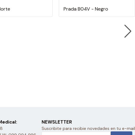
Norte
Prada B04V - Negro
edical:
NEWSLETTER
28
Suscribite para recibie novedades en tu e-mail
/ W: 099 094 996