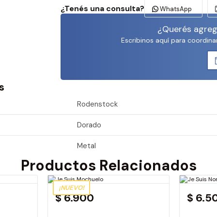
¿Tenés una consulta?
WhatsApp
¿Querés agrega
Escribinos aquí para coordina
s
Rodenstock
Dorado
:
Metal
Productos Relacionados
¡NUEVO!
$ 6.900
$ 6.5