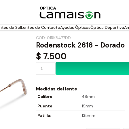
ntes de Sol
Lentes de Contacto
Ayudas Ópticas
Óptica Deportiva
An
COD: 01RK8477DD
Rodenstock 2616 - Dorado
$
7.500
Medidas del lente
Calibre:
48mm
Puente:
19mm
Patilla:
135mm