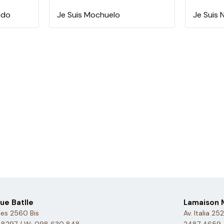
ado
Je Suis Mochuelo
Je Suis 
ue Batlle
Lamaison M
es 2560 Bis
Av. Italia 25
 8297 / W: 098 630 848
2487 4659 