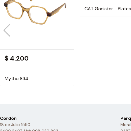
CAT Ganister - Plate
$ 4.200
Mytho 834
Cordón
Parq
18 de Julio 1550
Moral
2409 2407 / W: 098 630 863
2487