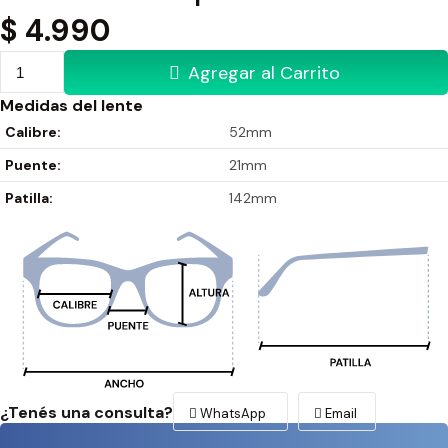
$
4.990
Agregar al Carrito
Medidas del lente
Calibre:
52mm
Puente:
21mm
Patilla:
142mm
¿Tenés una consulta?
WhatsApp
Email