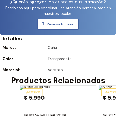
¿Querés agregar los cristales a tu armazón?
Escribinos aquí para coordinar una atención personalizada en
nuestros locales.
Reservá tu turno
Detalles
Marca:
Oahu
Color:
Transparente
Material:
Acetato
Productos Relacionados
¡NUEVO!
¡NUEV
$ 5.990
$ 5.
GUSTAV MULLER 7538
GUSTA