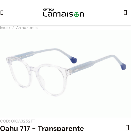
Inicio
/
Armazones
COD: 01OA3252TT
Oahu 717 - Transparente