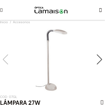
Inicio
/
Accesorios
COD: 07GL
LÁMPARA 27W