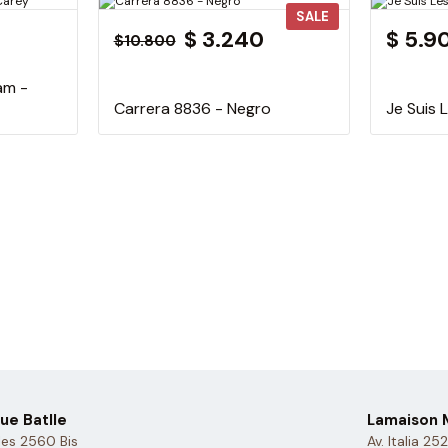
SALE
$ 3.240
$ 5.9
$10.800
am -
Carrera 8836 - Negro
Je Suis 
ue Batlle
Lamaison M
es 2560 Bis
Av. Italia 25