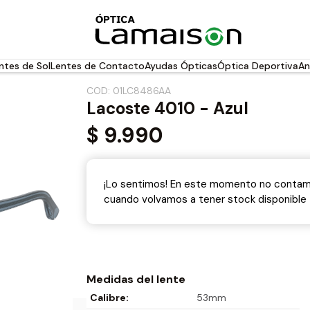
ntes de Sol
Lentes de Contacto
Ayudas Ópticas
Óptica Deportiva
An
COD: 01LC8486AA
Lacoste 4010 - Azul
$
9.990
¡Lo sentimos! En este momento no contamo
cuando volvamos a tener stock disponible
Medidas del lente
Calibre:
53mm