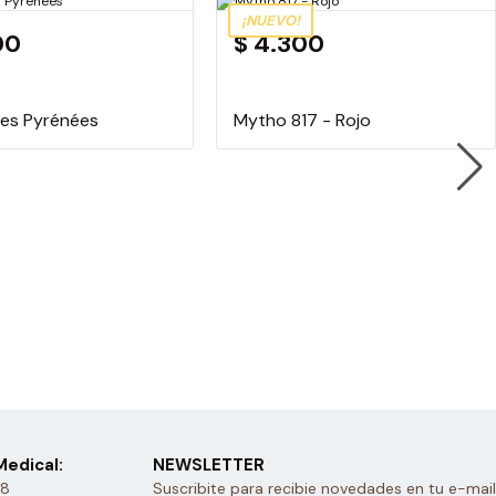
¡NUEVO!
00
$ 4.300
Les Pyrénées
Mytho 817 - Rojo
edical:
NEWSLETTER
28
Suscribite para recibie novedades en tu e-mail