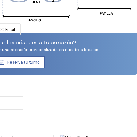
Email
r los cristales a tu armazón?
r una atención personalizada en nuestros locales.
Reservá tu turno