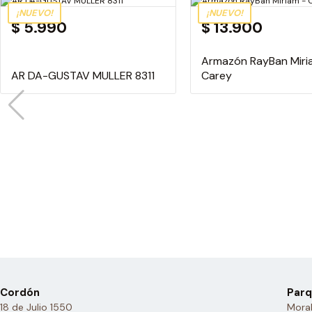
¡NUEVO!
¡NUEVO!
$ 5.990
$ 13.900
Armazón RayBan Miri
AR DA-GUSTAV MULLER 8311
Carey
Cordón
Parq
18 de Julio 1550
Moral