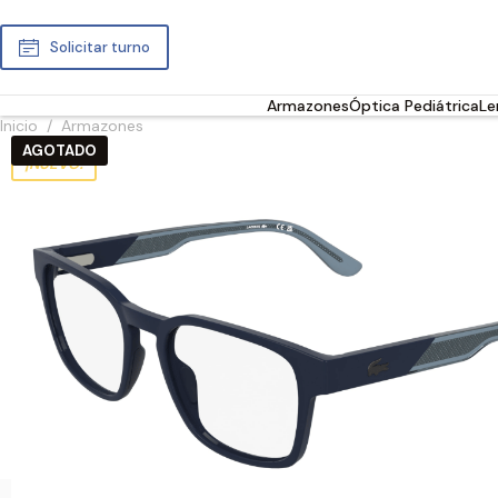
Solicitar turno
Armazones
Óptica Pediátrica
Le
Inicio
/
Armazones
AGOTADO
¡NUEVO!