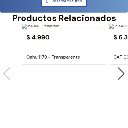
Reservá tu turno
Productos Relacionados
$ 4.990
$ 6.
Oahu 1178 - Transparente
CAT 00