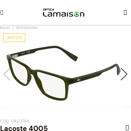
Inicio
/
Armazones
¡NUEVO!
COD: 01LC3768
Lacoste 4005