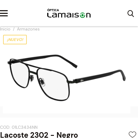
Inicio
/
Armazones
¡NUEVO!
COD: 01LC3434NN
Lacoste 2302 - Negro