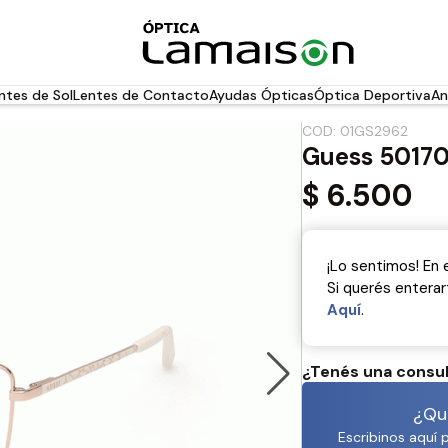
ntes de Sol
Lentes de Contacto
Ayudas Ópticas
Óptica Deportiva
An
COD: 01GS2962
Guess 5017
$
6.500
¡Lo sentimos! En
Si querés entera
Aquí­
.
¿Tenés una consu
¿Que
Escribinos aquí 