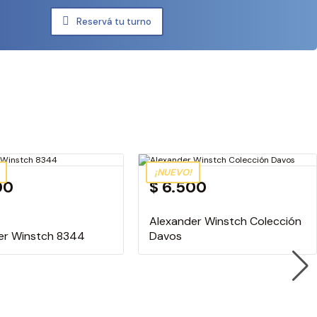
Reservá tu turno
¡NUEVO!
00
$ 6.500
Alexander Winstch Colección
er Winstch 8344
Davos