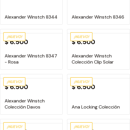
Negro
Plateado
Alexander Winstch 8344
Alexander Winstch 8346
Ver Más
Material
¡NUEVO!
¡NUEVO!
$ 6.500
$ 6.500
Acetato
Combinado
Alexander Winstch 8347
Alexander Winstch
Flexible
- Rosa
Colección Clip Solar
Metal
Nylon/TR-90
¡NUEVO!
¡NUEVO!
Ecológico
$ 6.500
$ 6.500
Titanio
Alexander Winstch
Precio
Colección Davos
Ana Locking Colección
285
23900
Precio:
-
¡NUEVO!
¡NUEVO!