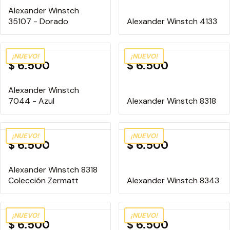
Clic
Alexander Winstch
Coach
35107 - Dorado
Alexander Winstch 4133
Converse
DKNY
Guess
¡NUEVO!
¡NUEVO!
$ 6.500
$ 6.500
Gustav Müller
Henry Queen
Alexander Winstch
Ver Más
7044 - Azul
Alexander Winstch 8318
Color
¡NUEVO!
¡NUEVO!
Amarillo
$ 6.500
$ 6.500
Azul
Beige/Marfil
Alexander Winstch 8318
Celeste
Colección Zermatt
Alexander Winstch 8343
Dorado
Gris
¡NUEVO!
¡NUEVO!
Lila/Violeta
$ 6.500
$ 6.500
Marrón/Carey