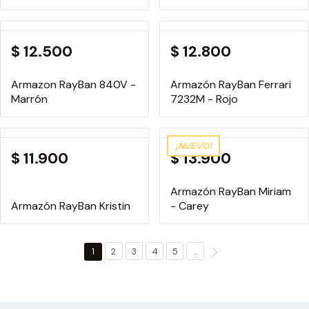
$ 12.500
$ 12.800
Armazon RayBan 840V -
Armazón RayBan Ferrari
Marrón
7232M - Rojo
¡NUEVO!
$ 11.900
$ 13.900
Armazón RayBan Miriam
Armazón RayBan Kristin
- Carey
1
2
3
4
5
...