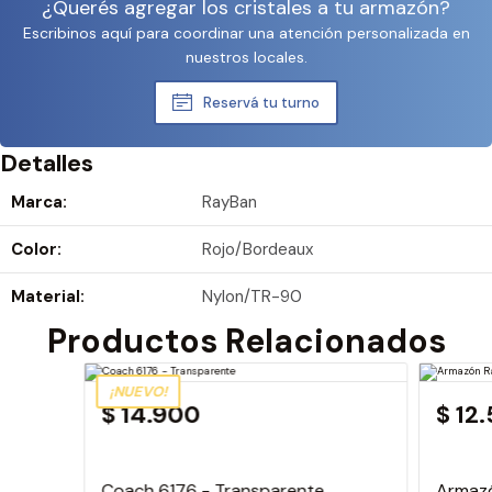
¿Querés agregar los cristales a tu armazón?
Escribinos aquí para coordinar una atención personalizada en
nuestros locales.
Reservá tu turno
Detalles
Marca:
RayBan
Color:
Rojo/Bordeaux
Material:
Nylon/TR-90
Productos Relacionados
¡NUEVO!
$ 14.900
$ 12
Coach 6176 - Transparente
Armazó