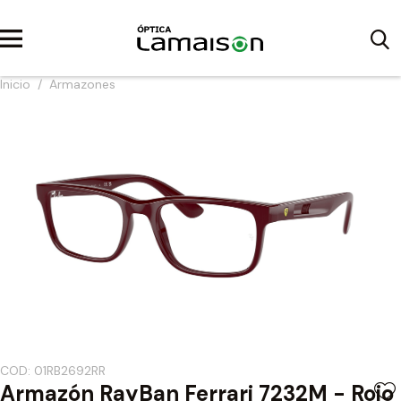
Inicio
/
Armazones
COD: 01RB2692RR
Armazón RayBan Ferrari 7232M - Rojo