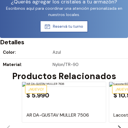
¿Querés agregar los cristales a tu armazón?
Escribinos aquí para coordinar una atención personalizada en
nuestros locales.
Reservá tu turno
Detalles
Color:
Azul
Material:
Nylon/TR-90
Productos Relacionados
¡NUEVO!
¡NUEV
$ 5.990
$ 10
AR DA-GUSTAV MULLER 7506
Lacost