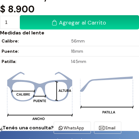
$
8.900
Agregar al Carrito
Medidas del lente
Calibre:
56mm
Puente:
18mm
Patilla:
145mm
¿Tenés una consulta?
WhatsApp
Email