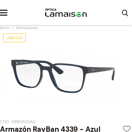
Inicio
/
Armazones
¡NUEVO!
COD: 01RB3892AA
Armazón RayBan 4339 - Azul