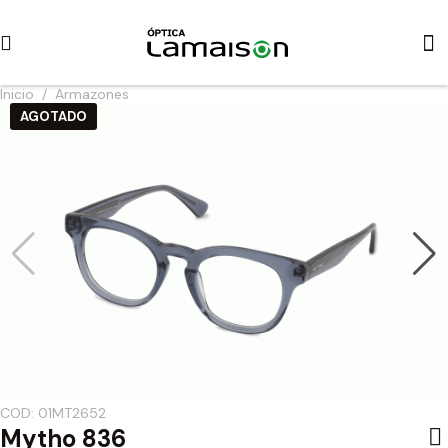
Inicio
/
Armazones
AGOTADO
COD: 01MT2652
Mytho 836