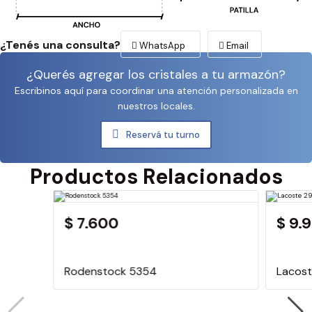
¿Tenés una consulta?
WhatsApp
Email
¿Querés agregar los cristales a tu armazón?
Escribinos aquí para coordinar una atención personalizada en
nuestros locales.
Reservá tu turno
Productos Relacionados
$ 7.600
$ 9.
Rodenstock 5354
Lacos