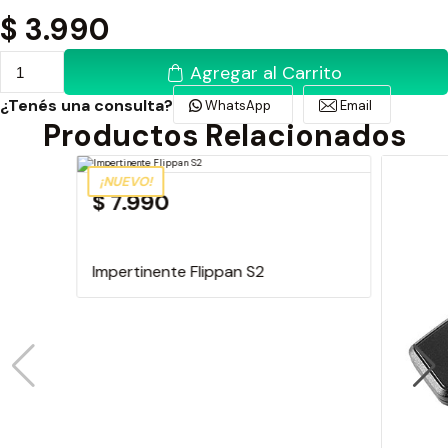
$
3.990
Agregar al Carrito
¿Tenés una consulta?
WhatsApp
Email
Productos Relacionados
¡NUEVO!
$ 7.990
Impertinente Flippan S2