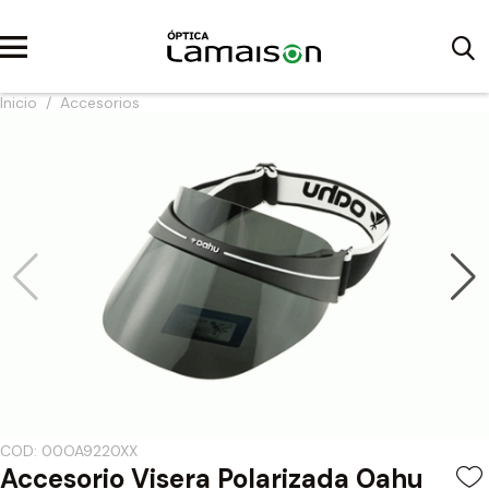
Inicio
/
Accesorios
COD: 00OA9220XX
Accesorio Visera Polarizada Oahu